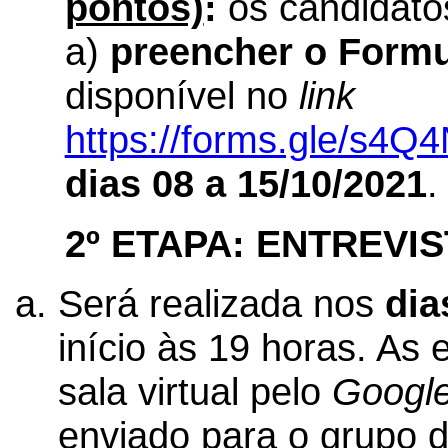
pontos)
:
os candidatos
a)
preencher o Formul
disponível no
link
https://forms.gle/s4
dias
08 a 15/10/2021
.
2º ETAPA: ENTREVI
Será realizada nos
dia
início às 19 horas. As
sala virtual pelo
Googl
enviado para o grupo 