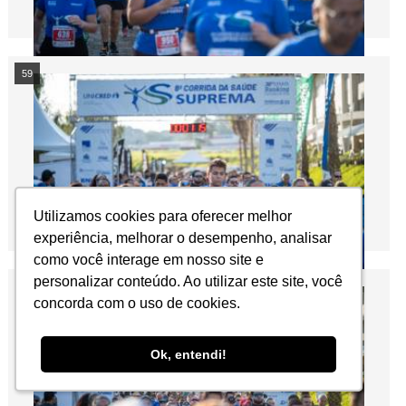
59
Utilizamos cookies para oferecer melhor
Utilizamos cookies para oferecer melhor
experiência, melhorar o desempenho, analisar
experiência, melhorar o desempenho, analisar
como você interage em nosso site e
como você interage em nosso site e
personalizar conteúdo. Ao utilizar este site, você
personalizar conteúdo. Ao utilizar este site, você
60
concorda com o uso de cookies.
concorda com o uso de cookies.
Ok, entendi!
Ok, entendi!