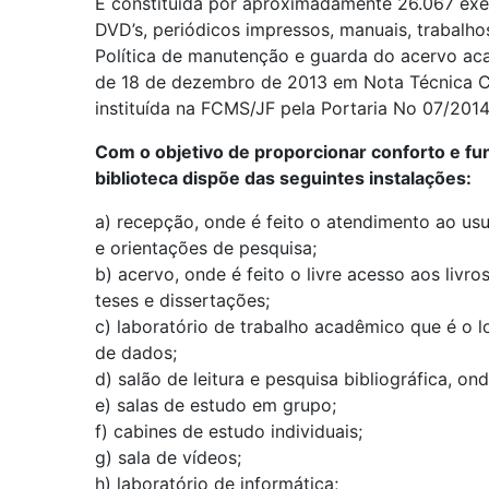
É constituída por aproximadamente 26.067 exem
DVD’s, periódicos impressos, manuais, trabalho
Política de manutenção e guarda do acervo ac
de 18 de dezembro de 2013 em Nota Técnica C
instituída na FCMS/JF pela Portaria No 07/2014
Com o objetivo de proporcionar conforto e fu
biblioteca dispõe das seguintes instalações:
a) recepção, onde é feito o atendimento ao us
e orientações de pesquisa;
b) acervo, onde é feito o livre acesso aos livro
teses e dissertações;
c) laboratório de trabalho acadêmico que é o 
de dados;
d) salão de leitura e pesquisa bibliográfica, o
e) salas de estudo em grupo;
f) cabines de estudo individuais;
g) sala de vídeos;
h) laboratório de informática;