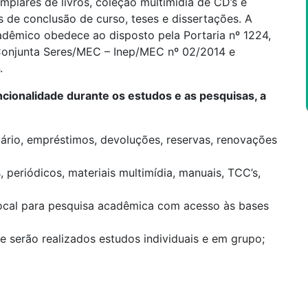
plares de livros, coleção multimídia de CD’s e
s de conclusão de curso, teses e dissertações. A
adêmico obedece ao disposto pela Portaria nº 1224,
onjunta Seres/MEC – Inep/MEC nº 02/2014 e
.
ncionalidade durante os estudos e as pesquisas, a
uário, empréstimos, devoluções, reservas, renovações
s, periódicos, materiais multimídia, manuais, TCC’s,
local para pesquisa acadêmica com acesso às bases
nde serão realizados estudos individuais e em grupo;