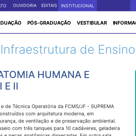
OUVIDORIA
EDITAIS
ATO
INSTITUCIONAL
ADUAÇÃO
PÓS-GRADUAÇÃO
VESTIBULAR
INFORMA
Infraestrutura de Ensino
ATOMIA HUMANA E
E II
a e de Técnica Operatória da FCMS/JF - SUPREMA
 construídos com arquitetura moderna, em
urança, de ventilação e de preservação ambiental.
seio com três tanques para 10 cadáveres, geladeira
 e peças anatômicas dissecadas. Em outra sala,