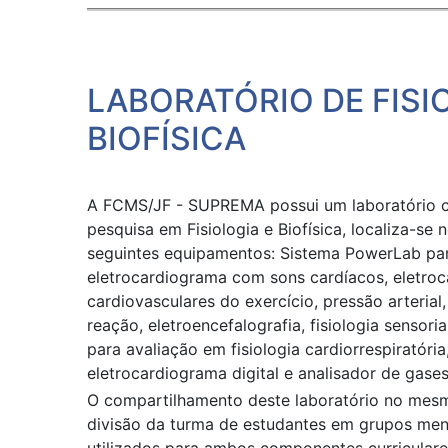
LABORATÓRIO DE FISI
BIOFÍSICA
A FCMS/JF - SUPREMA possui um laboratório c
pesquisa em Fisiologia e Biofísica, localiza-s
seguintes equipamentos: Sistema PowerLab para
eletrocardiograma com sons car­díacos, eletroca
cardiovasculares do exercício, pressão arterial
reação, eletroencefalo­grafia, fisiologia sens
para avaliação em fisiologia cardiorrespiratóri
eletrocardiograma digital e analisador de gases
O compartilhamento deste laboratório no mesmo
divisão da turma de estudantes em grupos men
utilizados para ambos componentes curriculare