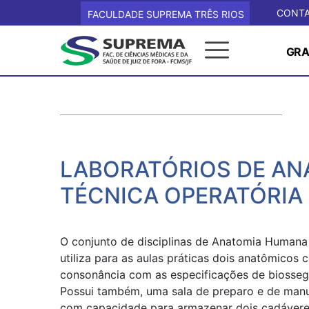
CONT
FACULDADE SUPREMA TRÊS RIOS
GR
LABORATÓRIOS DE AN
TÉCNICA OPERATÓRIA I 
O conjunto de disciplinas de Anatomia Human
utiliza para as aulas práticas dois anatômicos
consonância com as espe­cificações de biosseg
Possui também, uma sala de preparo e de manu
com capacidade para armazenar dois cadáveres