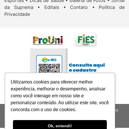
Esportes •
Dicas de Saúde •
Galeria de Fotos •
Jornal
da Suprema •
Editais •
Contato •
Política de
Privacidade
Utilizamos cookies para oferecer melhor
Utilizamos cookies para oferecer melhor
experiência, melhorar o desempenho, analisar
experiência, melhorar o desempenho, analisar
como você interage em nosso site e
como você interage em nosso site e
personalizar conteúdo. Ao utilizar este site, você
personalizar conteúdo. Ao utilizar este site, você
concorda com o uso de cookies.
concorda com o uso de cookies.
SUPREMA-Sociedade Universitária para o Ensino Médico
Assistencial LTDA - CNPJ: 05.079.440/0001-08
Todos os Direitos Reservados
Ok, entendi!
Ok, entendi!